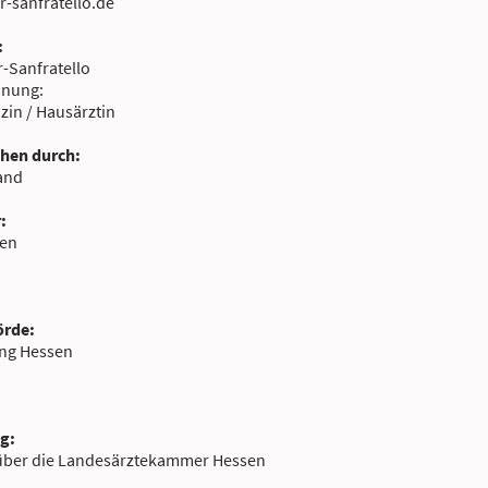
r-sanfratello.de
:
-Sanfratello
hnung:
zin / Hausärztin
ehen durch:
land
:
sen
örde:
ung Hessen
g:
über die Landesärztekammer Hessen