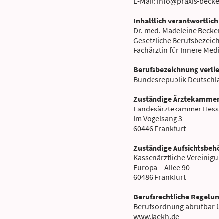
E-Mail: info@praxis-becke
Inhaltlich verantwortlich
Dr. med. Madeleine Becker
Gesetzliche Berufsbezeic
Fachärztin für Innere Medi
Berufsbezeichnung verli
Bundesrepublik Deutsch
Zuständige Ärztekammer
Landesärztekammer Hes
Im Vogelsang 3
60446 Frankfurt
Zuständige Aufsichtsbeh
Kassenärztliche Vereinig
Europa – Allee 90
60486 Frankfurt
Berufsrechtliche Regelun
Berufsordnung abrufbar 
www.laekh.de