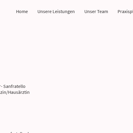
Home
Unsere Leistungen
Unser Team
Praxisp
- Sanfratello
izin/Hausärztin